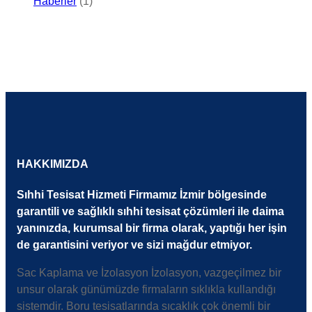
Haberler
(1)
HAKKIMIZDA
Sıhhi Tesisat Hizmeti Firmamız İzmir bölgesinde
garantili ve sağlıklı sıhhi tesisat çözümleri ile daima
yanınızda, kurumsal bir firma olarak, yaptığı her işin
de garantisini veriyor ve sizi mağdur etmiyor.
Sac Kaplama ve İzolasyon İzolasyon, vazgeçilmez bir
unsur olarak günümüzde firmaların sıklıkla kullandığı
sistemdir. Boru tesisatlarında sıcaklık çok önemli bir