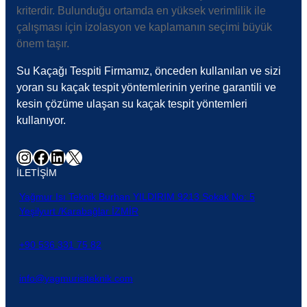
kriterdir. Bulunduğu ortamda en yüksek verimlilik ile
çalışması için izolasyon ve kaplamanın seçimi büyük
önem taşır.
Su Kaçağı Tespiti Firmamız, önceden kullanılan ve sizi
yoran su kaçak tespit yöntemlerinin yerine garantili ve
kesin çözüme ulaşan su kaçak tespit yöntemleri
kullanıyor.
Instagram
Facebook
LinkedIn
X
İLETİŞİM
Yağmur Isı Teknik Burhan YILDIRIM 9213 Sokak No: 5
Yeşilyurt /Karabağlar İZMİR
+90 536 331 75 82
info@yagmurisiteknik.com