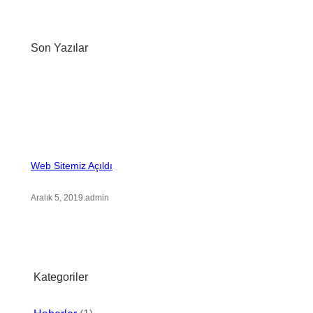
r
c
Son Yazılar
h
Web Sitemiz Açıldı
Aralık 5, 2019
.
admin
Kategoriler