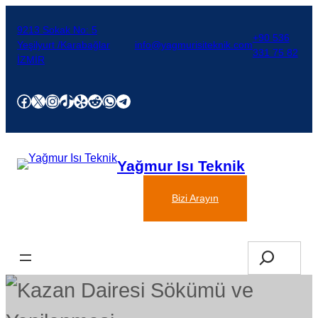
İçeriğe
geç
9213 Sokak No: 5
+90 536
Yeşilyurt /Karabağlar
info@yagmurisiteknik.com
331 75 82
İZMİR
Facebook
X
Instagram
TikTok
Yelp
Reddit
WhatsApp
Telegram
Yağmur Isı Teknik
Bir Teklif İsteyin
Bizi Arayın
Search